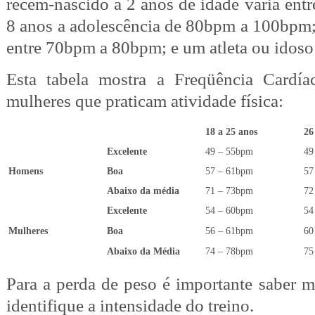
recém-nascido a 2 anos de idade varia en
8 anos a adolescência de 80bpm a 100bpm;
entre 70bpm a 80bpm; e um atleta ou idoso
Esta tabela mostra a Freqüência Cardí
mulheres que praticam atividade física:
18 a 25 anos
26
Excelente
49 – 55bpm
49
Homens
Boa
57 – 61bpm
57
Abaixo da média
71 – 73bpm
72
Excelente
54 – 60bpm
54
Mulheres
Boa
56 – 61bpm
60
Abaixo da Média
74 – 78bpm
75
Para a perda de peso é importante saber 
identifique a intensidade do treino.