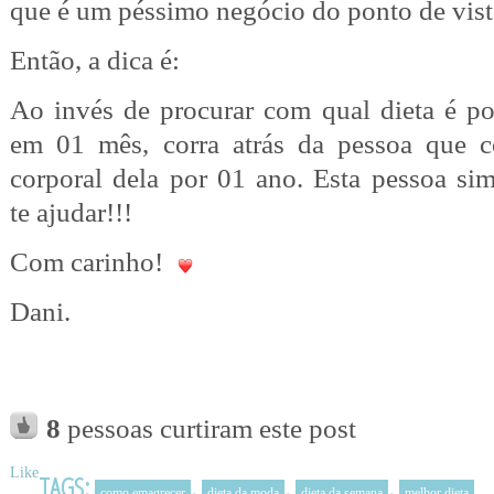
que é um péssimo negócio do ponto de vista
Então, a dica é:
Ao invés de procurar com qual dieta é po
em 01 mês, corra atrás da pessoa que 
corporal dela por 01 ano. Esta pessoa si
te ajudar!!!
Com carinho!
Dani.
8
pessoas curtiram este post
Like
TAGS:
,
,
,
como emagrecer
dieta da moda
dieta da semana
melhor dieta